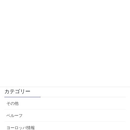
RaspBerry Pi Pico 2でフォトフレーム（Jpeg写真）表示
2025年6月2日
RaspBerry Pi Pico 2でグラフィック表示
2025年5月10日
ドイツの医療事情⑦ 玉ねぎソックスにコーラ療法？ドイツ家庭
の不思議な健康法「Hausmittel」の世界
2025年4月21日
IT系ニュース（2025年4月）
2025年4月7日
カテゴリー
その他
ベルーフ
ヨーロッパ情報