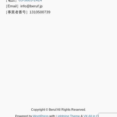
［電話］
03-5803-2424
［Email］info@beruf.jp
［事業者番号］1310500739
Copyright © Beruf All Rights Reserved.
Powered by
WordPress
with
Lightning Theme
&
VK All in One