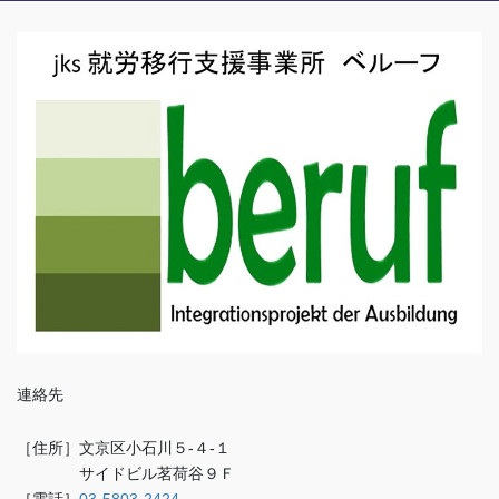
連絡先
［住所］文京区小石川５-４-１
サイドビル茗荷谷９Ｆ