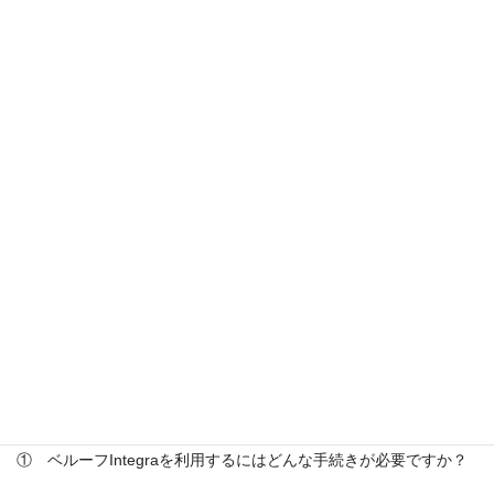
に応じて生活リズムのチェックを行っている。時期によって夜更
かし等の習慣が見られたため、その際は就寝時刻を早める等のア
ドバイスを行ったが、それ以外は様子見である。
→このように、医療との連携は就労の継続に欠かせない要素であ
る。Ｍさんの場合通院時のアドバイスに留まっているが、本人希
望があれば通院同行、当事業所精神科医の臨時カウンセリング等
を随時行っており、医療面からのサポートも活用しながら、長期
就労継続を支援している。
Q&A
① ベルーフIntegraを利用するにはどんな手続きが必要ですか？