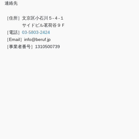
連絡先
［住所］文京区小石川５-４-１
サイドビル茗荷谷９Ｆ
［電話］
03-5803-2424
［Email］info@beruf.jp
［事業者番号］1310500739